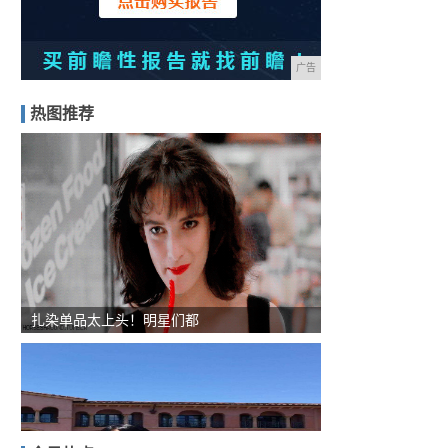
广告
热图推荐
扎染单品太上头！明星们都