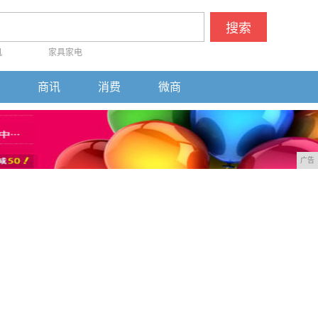
搜索
机
家具家电
商讯
消费
微商
广告