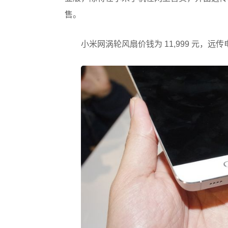
售。
小米网涡轮风扇价钱为 11,999 元，远