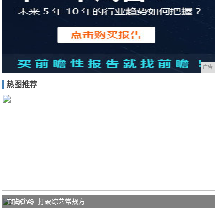
广告
热图推荐
TFBOYS
《向往4》打破综艺常规方
三人复工