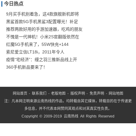
今日热点
后集
9月买手机别着急，这4款旗舰新机即将
黑鲨首款5G手机黑鲨3配置曝光！补足
推荐两款好用的手游加速器，吃鸡的朋友
不愧是一代神机！小米2S官翻版依然在
红魔5G手机来了，55W快充+144
索尼爱立信LT18i，2011年令人
疫情“宅经济”：缦之羽三推新品线上开
360手机新品要来了！
网站首页
-
联系我们
-
老版地图
-
版权声明
-
免责声明
-
网站地图
注：凡本网注明来源云南热线的作品，均转载自其它媒体，转载目的在于传递更
多信息，并不代表本网赞同其观点和对其真实性负责。
Copyright © 2009-2019 云南热线 All Rights Reserved