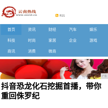
首页
资讯
财经
汽车
娱乐
科技
时尚
家居
企业
游戏
商讯
消费
微商
广告
抖音恐龙化石挖掘首播，带你
重回侏罗纪