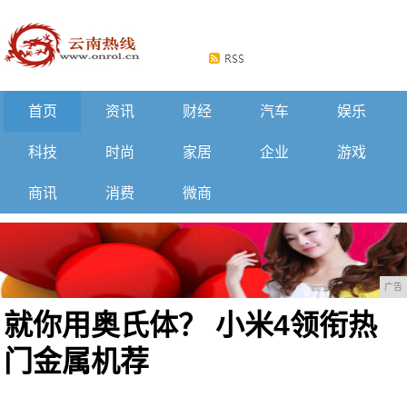
首页
资讯
财经
汽车
娱乐
科技
时尚
家居
企业
游戏
商讯
消费
微商
广告
就你用奥氏体？ 小米4领衔热
门金属机荐