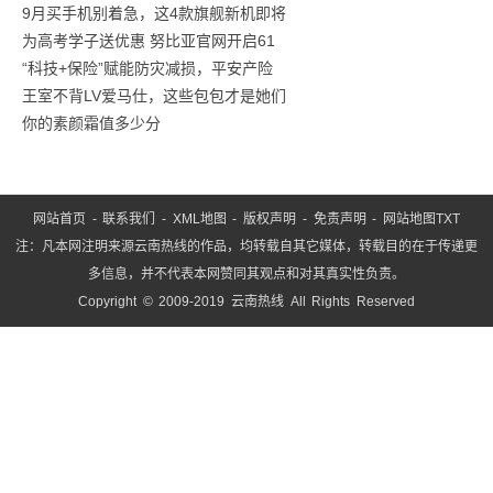
9月买手机别着急，这4款旗舰新机即将
日”
为高考学子送优惠 努比亚官网开启61
系
“科技+保险”赋能防灾减损，平安产险
列
王室不背LV爱马仕，这些包包才是她们
活
你的素颜霜值多少分
网站首页
-
联系我们
-
XML地图
-
版权声明
-
免责声明
-
网站地图
TXT
注：凡本网注明来源云南热线的作品，均转载自其它媒体，转载目的在于传递更
多信息，并不代表本网赞同其观点和对其真实性负责。
Copyright © 2009-2019 云南热线 All Rights Reserved