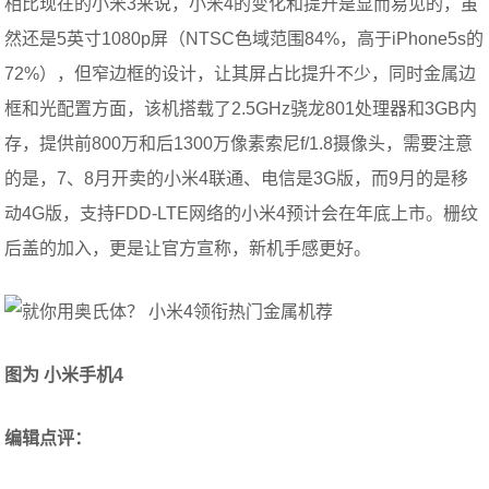
相比现在的小米3来说，小米4的变化和提升是显而易见的，虽
然还是5英寸1080p屏（NTSC色域范围84%，高于iPhone5s的
72%），但窄边框的设计，让其屏占比提升不少，同时金属边
框和光配置方面，该机搭载了2.5GHz骁龙801处理器和3GB内
存，提供前800万和后1300万像素索尼f/1.8摄像头，需要注意
的是，7、8月开卖的小米4联通、电信是3G版，而9月的是移
动4G版，支持FDD-LTE网络的小米4预计会在年底上市。栅纹
后盖的加入，更是让官方宣称，新机手感更好。
图为 小米手机4
编辑点评：