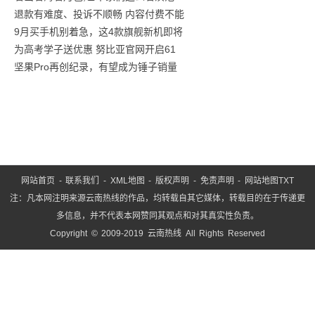
退款有难度、投诉不顺畅 内容付费不能
明星
9月买手机别着急，这4款旗舰新机即将
们都
为高考学子送优惠 努比亚官网开启61
坚果Pro再创纪录，有望成为锤子销量
网站首页
-
联系我们
-
XML地图
-
版权声明
-
免责声明
-
网站地图
TXT
注：凡本网注明来源云南热线的作品，均转载自其它媒体，转载目的在于传递更
多信息，并不代表本网赞同其观点和对其真实性负责。
Copyright © 2009-2019 云南热线 All Rights Reserved