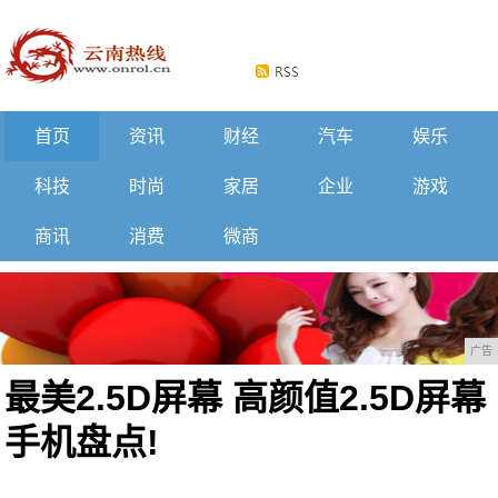
首页
资讯
财经
汽车
娱乐
科技
时尚
家居
企业
游戏
商讯
消费
微商
广告
最美2.5D屏幕 高颜值2.5D屏幕
手机盘点!