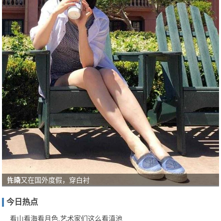
扎染
许晴又在国外度假，穿白衬
单品
今日热点
太上
头！
看山看海看月色,艺术家们这么看滇池