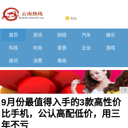
首页
资讯
财经
汽车
娱乐
科技
时尚
家居
企业
游戏
商讯
消费
微商
广告
9月份最值得入手的3款高性价
比手机，公认高配低价，用三
年不亏