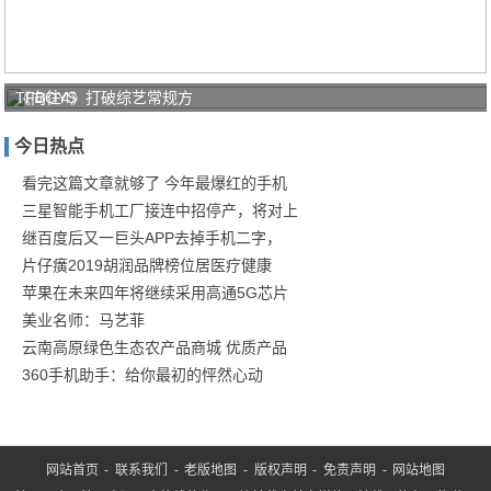
TFBOYS
《向往4》打破综艺常规方
三人复工
今日热点
后集
看完这篇文章就够了 今年最爆红的手机
三星智能手机工厂接连中招停产，将对上
继百度后又一巨头APP去掉手机二字，
片仔癀2019胡润品牌榜位居医疗健康
苹果在未来四年将继续采用高通5G芯片
美业名师：马艺菲
云南高原绿色生态农产品商城 优质产品
360手机助手：给你最初的怦然心动
网站首页
-
联系我们
-
老版地图
-
版权声明
-
免责声明
-
网站地图